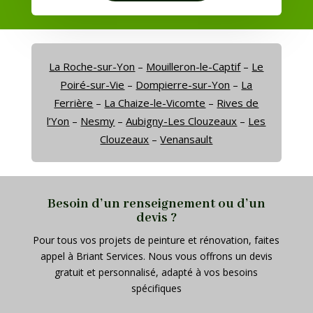
La Roche-sur-Yon
–
Mouilleron-le-Captif
–
Le
Poiré-sur-Vie
–
Dompierre-sur-Yon
–
La
Ferrière
–
La Chaize-le-Vicomte
–
Rives de
l’Yon
–
Nesmy
–
Aubigny-Les Clouzeaux
–
Les
Clouzeaux
–
Venansault
Besoin d’un renseignement ou d’un
devis ?
Pour tous vos projets de peinture et rénovation, faites
appel à Briant Services. Nous vous offrons un devis
gratuit et personnalisé, adapté à vos besoins
spécifiques