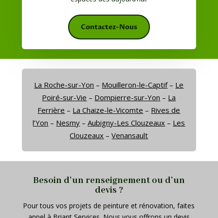
Contactez-Nous
La Roche-sur-Yon
–
Mouilleron-le-Captif
–
Le
Poiré-sur-Vie
–
Dompierre-sur-Yon
–
La
Ferrière
–
La Chaize-le-Vicomte
–
Rives de
l’Yon
–
Nesmy
–
Aubigny-Les Clouzeaux
–
Les
Clouzeaux
–
Venansault
Besoin d’un renseignement ou d’un
devis ?
Pour tous vos projets de peinture et rénovation, faites
appel à Briant Services. Nous vous offrons un devis