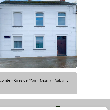
icomte
–
Rives de l’Yon
–
Nesmy
–
Aubigny-