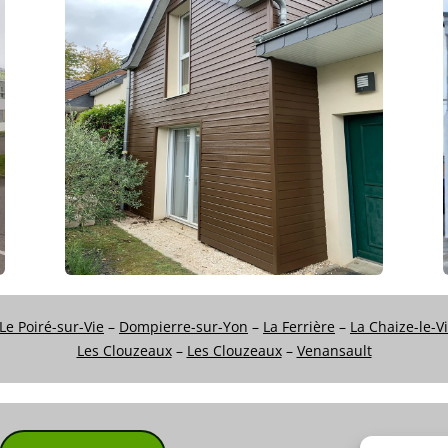
Le Poiré-sur-Vie
–
Dompierre-sur-Yon
–
La Ferrière
–
La Chaize-le-V
Les Clouzeaux
–
Les Clouzeaux
–
Venansault