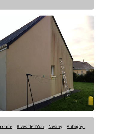
icomte
–
Rives de l’Yon
–
Nesmy
–
Aubigny-