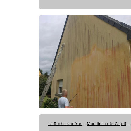
La Roche-sur-Yon
–
Mouilleron-le-Captif
–