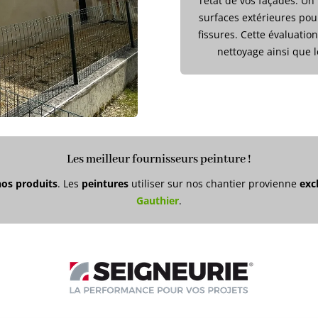
l’état de vos façades. Un
surfaces extérieures pour
fissures. Cette évaluati
nettoyage ainsi que l
Les meilleur fournisseurs peinture !
os produits
. Les
peintures
utiliser sur nos chantier provienne
exc
Gauthier
.