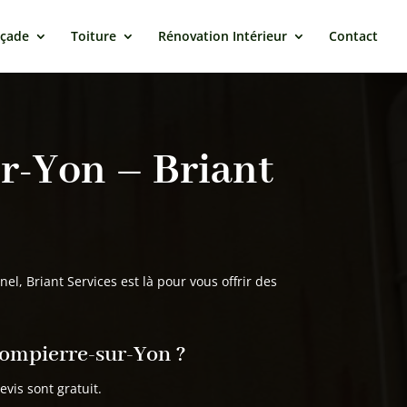
açade
Toiture
Rénovation Intérieur
Contact
r-Yon – Briant
el, Briant Services est là pour vous offrir des
ompierre-sur-Yo
n
?
is sont gratuit.