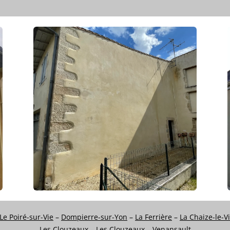
Le Poiré-sur-Vie
–
Dompierre-sur-Yon
–
La Ferrière
–
La Chaize-le-V
Les Clouzeaux
–
Les Clouzeaux
–
Venansault