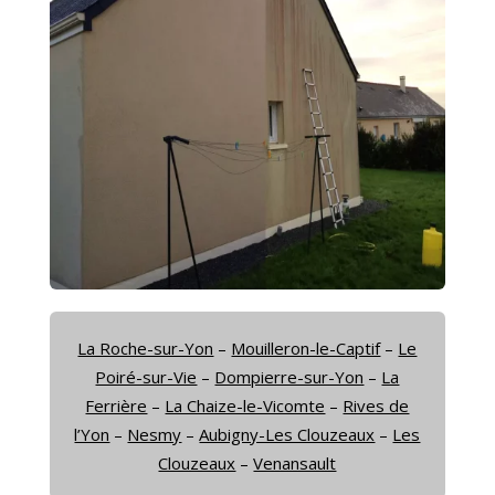
La Roche-sur-Yon
–
Mouilleron-le-Captif
–
Le
Poiré-sur-Vie
–
Dompierre-sur-Yon
–
La
Ferrière
–
La Chaize-le-Vicomte
–
Rives de
l’Yon
–
Nesmy
–
Aubigny-Les Clouzeaux
–
Les
Clouzeaux
–
Venansault